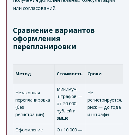
или согласований.
Сравнение вариантов
оформления
перепланировки
От
Метод
Стоимость
Сроки
ор
Минимум
Незаконная
Не
штрафов —
перепланировка
регистрируется,
от 50 000
(без
риск — до года
рублей и
регистрации)
и штрафы
выше
Оформление
От 10 000 —