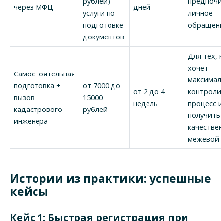
рублей) —
предпоч
через МФЦ
дней
услуги по
личное
подготовке
обращен
документов
Для тех, 
хочет
Самостоятельная
максима
подготовка +
от 7000 до
от 2 до 4
контрол
вызов
15000
недель
процесс 
кадастрового
рублей
получить
инженера
качестве
межевой 
Истории из практики: успешные
кейсы
Кейс 1: Быстрая регистрация при