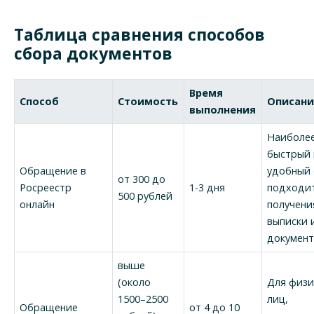
Таблица сравнения способов
сбора документов
Время
Способ
Стоимость
Описани
выполнения
Наиболе
быстрый 
Обращение в
удобный 
от 300 до
Росреестр
1-3 дня
подходи
500 рублей
онлайн
получени
выписки 
докумен
выше
(около
Для физи
1500–2500
лиц,
Обращение
от 4 до 10