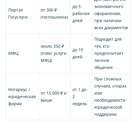
до 5
экономичного
Портал
от 300 ₽
рабочих
оформления,
Госуслуги
(госпошлина)
дней
при наличии
всех документов
Подходит для
около 350 ₽
тех, кто
до 10
МФЦ
(плюс услуги
предпочитает
дней
МФЦ)
личное
общение
При сложных
случаях, спорах
Нотариус /
от 1 до
от 15 000 ₽ и
или
юридическая
2
выше
необходимости
фирма
недель
юридической
поддержки