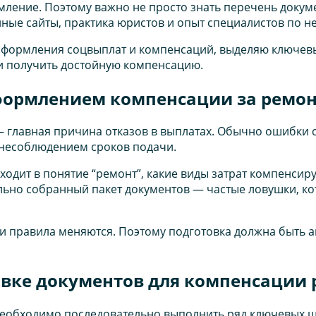
ение. Поэтому важно не просто знать перечень докумен
ые сайты, практика юристов и опыт специалистов по н
 оформления соцвыплат и компенсаций, выделяю ключев
 и получить достойную компенсацию.
формлением компенсации за ремо
 главная причина отказов в выплатах. Обычно ошибки
несоблюдением сроков подачи.
ходит в понятие “ремонт”, какие виды затрат компенсиру
ьно собранный пакет документов — частые ловушки, ко
и правила меняются. Поэтому подготовка должна быть а
овке документов для компенсации
еобходимо последовательно выполнить ряд ключевых ш