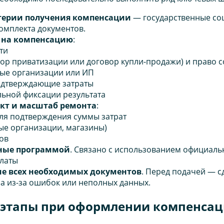
терии получения компенсации
— государственные со
омплекта документов.
 на компенсацию
:
ти
вор приватизации или договор купли-продажи) и право 
ые организации или ИП
подтверждающие затраты
льной фиксации результата
кт и масштаб ремонта
:
ля подтверждения суммы затрат
ые организации, магазины)
ов
нные программой
. Связано с использованием официаль
платы
ие всех необходимых документов
. Перед подачей — с
за из-за ошибок или неполных данных.
 этапы при оформлении компенса