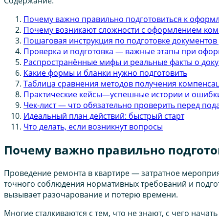
Содержание:
Почему важно правильно подготовиться к оформ
Почему возникают сложности с оформлением ком
Пошаговая инструкция по подготовке документов
Проверка и подготовка — важные этапы при офо
Распространённые мифы и реальные факты о доку
Какие формы и бланки нужно подготовить
Таблица сравнения методов получения компенса
Практические кейсы—успешные истории и ошибк
Чек-лист — что обязательно проверить перед под
Идеальный план действий: быстрый старт
Что делать, если возникнут вопросы
Почему важно правильно подгото
Проведение ремонта в квартире — затратное мероприя
точного соблюдения нормативных требований и подгото
вызывает разочарование и потерю времени.
Многие сталкиваются с тем, что не знают, с чего нача