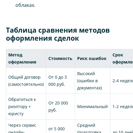
облаках.
Таблица сравнения методов
оформления сделок
Метод
Срок
Стоимость
Риск ошибок
оформления
оформле
Высокий
Общий договор
От 0 до 3
(ошибки в
2-4 недел
(самостоятельно)
000 руб.
документах)
Обратиться к
От 20 000
риэлтору +
Минимальный
1-2 недел
руб.
юристу
Через сервис
Средний
от 5 000
онлайн-
(подготовка
до 10 дне