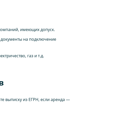
компаний, имеющих допуск.
 документы на подключение
ктричество, газ и т.д.
в
ьте выписку из ЕГРН, если аренда —