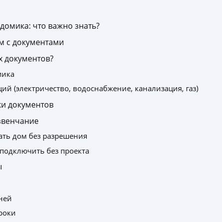
домика: что важно знать?
м с документами
х документов?
мика
й (электричество, водоснабжение, канализация, газ)
ки документов
звенчание
ать дом без разрешения
подключить без проекта
ы
дней
роки