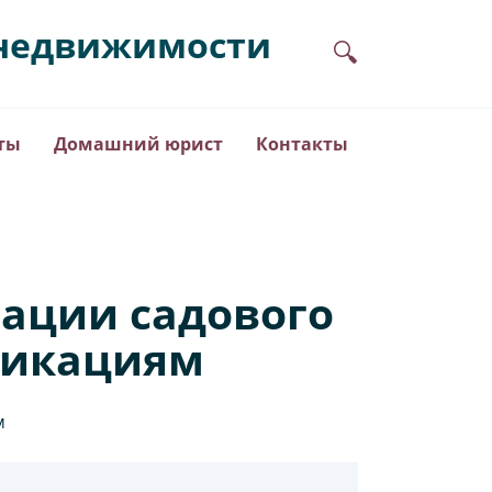
в недвижимости
ты
Домашний юрист
Контакты
ации садового
никациям