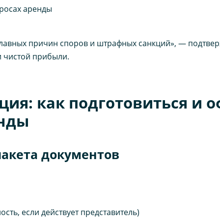
просах аренды
лавных причин споров и штрафных санкций», — подтве
и чистой прибыли.
ция: как подготовиться и 
енды
 пакета документов
сть, если действует представитель)