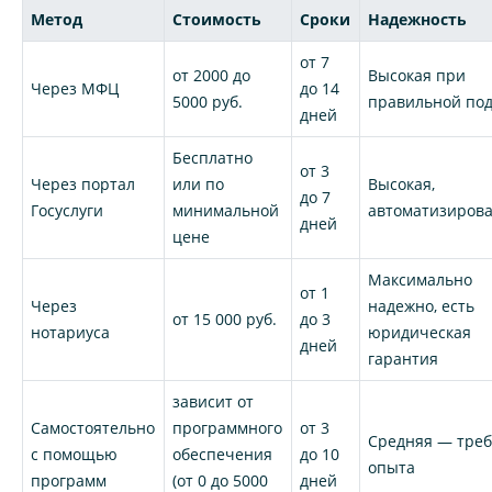
Метод
Стоимость
Сроки
Надежность
от 7
от 2000 до
Высокая при
Через МФЦ
до 14
5000 руб.
правильной по
дней
Бесплатно
от 3
Через портал
или по
Высокая,
до 7
Госуслуги
минимальной
автоматизиров
дней
цене
Максимально
от 1
Через
надежно, есть
от 15 000 руб.
до 3
нотариуса
юридическая
дней
гарантия
зависит от
Самостоятельно
программного
от 3
Средняя — треб
с помощью
обеспечения
до 10
опыта
программ
(от 0 до 5000
дней