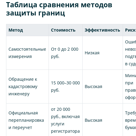
Таблица сравнения методов
защиты границ
Метод
Стоимость
Эффективность
Рис
Ошиб
Самостоятельные
От 0 до 2 000
нево
Низкая
измерения
руб.
подт
в суд
Мин
Обращение к
15 000–30 000
при
кадастровому
Высокая
руб.
прав
инженеру
офор
от 20 000
Официальная
Треб
руб., включая
перепланировка
Высокая
врем
услуги
и переучет
бума
регистратора