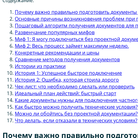
Содержание:
Почему важно правильно подготовить документы
Основные причины возникновения проблем при 
Пошаговый алгоритм получения документов для 
Развенчание популярных мифов
Миф 1: Я могу подключиться без проектной докум
Миф 2: Весь процесс займет максимум неделю.
Конкретные рекомендации и цены
Сравнение методов получения документов
Истории из практики
История 1: Успешное быстрое подключение
История 2: Ошибка, которая стоила дорого
Чек-лист: что необходимо сделать или проверить
Идеальный план действий: быстрый старт
Какие документы нужны для подключения частного
Как быстро можно получить технические условия?
Можно ли обойтись без проектной документации?
Что делать, если отказали в технических условиях?
Почему важно правильно подгото