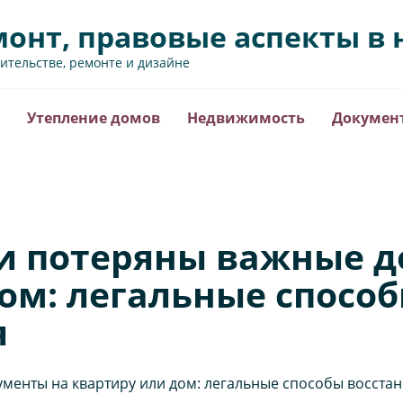
монт, правовые аспекты 
оительстве, ремонте и дизайне
Утепление домов
Недвижимость
Докумен
ли потеряны важные 
ом: легальные спосо
я