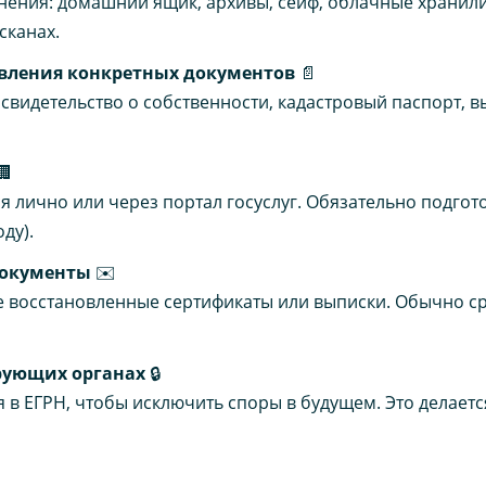
нения: домашний ящик, архивы, сейф, облачные хранил
сканах.
вления конкретных документов
📄
свидетельство о собственности, кадастровый паспорт, в
🏢
я лично или через портал госуслуг. Обязательно подгото
ду).
документы
✉️
 восстановленные сертификаты или выписки. Обычно ср
рующих органах
🔒
 в ЕГРН, чтобы исключить споры в будущем. Это делает