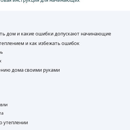
ть дом и какие ошибки допускают начинающие
теплением и как избежать ошибок
рь
х
ению дома своими руками
овли
та
о утеплении