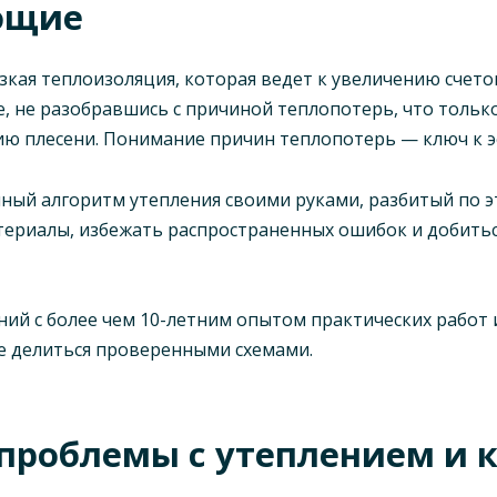
ющие
кая теплоизоляция, которая ведет к увеличению счето
, не разобравшись с причиной теплопотерь, что только
ю плесени. Понимание причин теплопотерь — ключ к э
лный алгоритм утепления своими руками, разбитый по э
териалы, избежать распространенных ошибок и добитьс
аний с более чем 10-летним опытом практических работ
е делиться проверенными схемами.
проблемы с утеплением и 