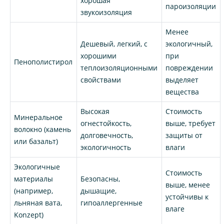
хорошая
пароизоляции
звукоизоляция
Менее
Дешевый, легкий, с
экологичный,
хорошими
при
Пенополистирол
теплоизоляционными
повреждении
свойствами
выделяет
вещества
Высокая
Стоимость
Минеральное
огнестойкость,
выше, требует
волокно (камень
долговечность,
защиты от
или базальт)
экологичность
влаги
Экологичные
Стоимость
материалы
Безопасны,
выше, менее
(например,
дышащие,
устойчивы к
льняная вата,
гипоаллергенные
влаге
Konzept)