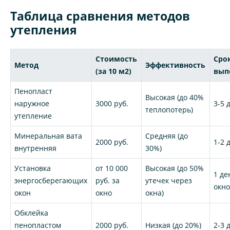
Таблица сравнения методов
утепления
Стоимость
Сро
Метод
Эффективность
(за 10 м2)
вып
Пенопласт
Высокая (до 40%
наружное
3000 руб.
3-5 
теплопотерь)
утепление
Минеральная вата
Средняя (до
2000 руб.
1-2 
внутренняя
30%)
Установка
от 10 000
Высокая (до 50%
1 де
энергосберегающих
руб. за
утечек через
окн
окон
окно
окна)
Обклейка
пенопластом
2000 руб.
Низкая (до 20%)
2-3 