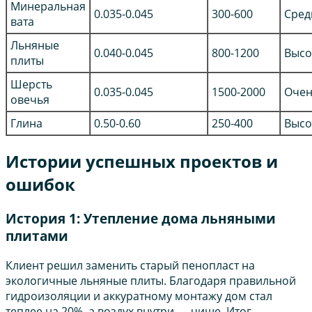
Минеральная
0.035-0.045
300-600
Сред
вата
Льняные
0.040-0.045
800-1200
Высо
плиты
Шерсть
0.035-0.045
1500-2000
Очен
овечья
Глина
0.50-0.60
250-400
Высо
Истории успешных проектов и
ошибок
История 1: Утепление дома льняными
плитами
Клиент решил заменить старый пенопласт на
экологичные льняные плиты. Благодаря правильной
гидроизоляции и аккуратному монтажу дом стал
теплее на 20%, а воздух внутри — чище. Итог —