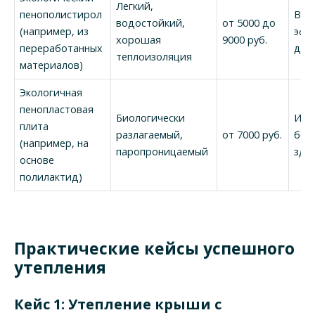
Легкий,
пенополистирол
Выс
водостойкий,
от 5000 до
(например, из
эфф
хорошая
9000 руб.
переработанных
дол
теплоизоляция
материалов)
Экологичная
пенопластовая
Биологически
Инн
плита
разлагаемый,
от 7000 руб.
без
(например, на
паропроницаемый
здо
основе
полилактид)
Практические кейсы успешного
утепления
Кейс 1: Утепление крыши с