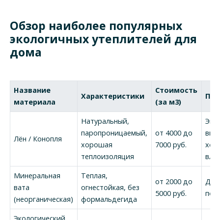
Обзор наиболее популярных
экологичных утеплителей для
дома
Название
Стоимость
Характеристики
Пл
материала
(за м3)
Натуральный,
Эко
паропроницаемый,
от 4000 до
выз
Лён / Конопля
хорошая
7000 руб.
хор
теплоизоляция
вла
Минеральная
Теплая,
от 2000 до
Дос
вата
огнестойкая, без
5000 руб.
пож
(неорганическая)
формальдегида
Экологический