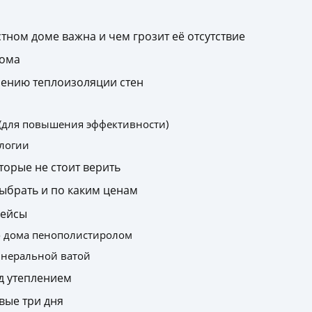
тном доме важна и чем грозит её отсутствие
дома
ению теплоизоляции стен
(для повышения эффективности)
логии
торые не стоит верить
ыбрать и по каким ценам
кейсы
о дома пенополистиролом
минеральной ватой
ед утеплением
вые три дня