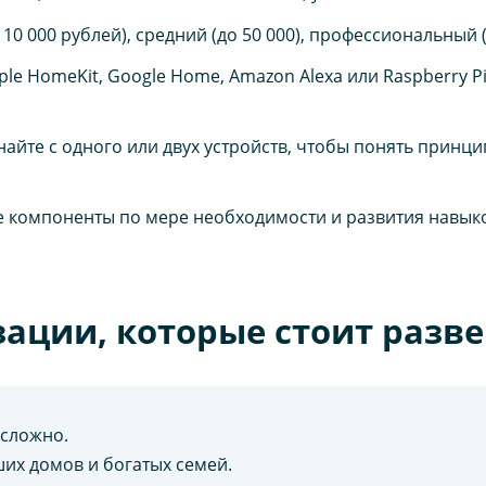
10 000 рублей), средний (до 50 000), профессиональный (
le HomeKit, Google Home, Amazon Alexa или Raspberry P
найте с одного или двух устройств, чтобы понять принци
е компоненты по мере необходимости и развития навык
ации, которые стоит разв
 сложно.
ших домов и богатых семей.