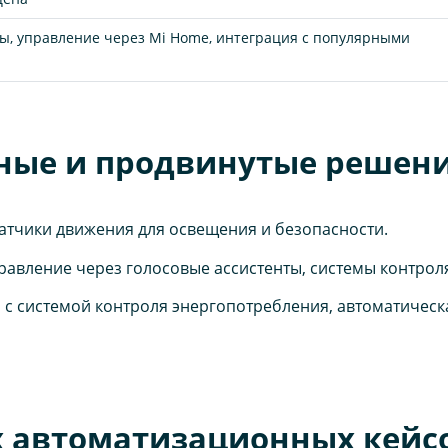
ы, управление через Mi Home, интеграция с популярными
ные и продвинутые решен
атчики движения для освещения и безопасности.
авление через голосовые ассистенты, системы контроля
с системой контроля энергопотребления, автоматическ
 автоматизационных кейс