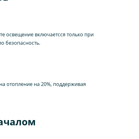
ате освещение включаетсся только при
ло безопасность.
 на отопление на 20%, поддерживая
началом