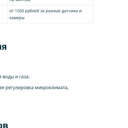
от 1500 рублей за разные датчики и
камеры
ия
 воды и газа.
ая регулировка микроклимата,
ов