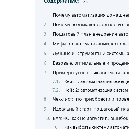
Содержание:
Почему автоматизация домашнег
Почему возникают сложности с а
Пошаговый план внедрения авто
Мифы об автоматизации, которые
Лучшие инструменты и системы 
Базовые, оптимальные и продви
Примеры успешных автоматизац
Кейс 1: автоматизация освещ
Кейс 2: автоматизация систем
Чек-лист: что приобрести и про
Идеальный старт: пошаговый пла
ВАЖНО: как не допустить ошибок
Как выбрать систему автомат