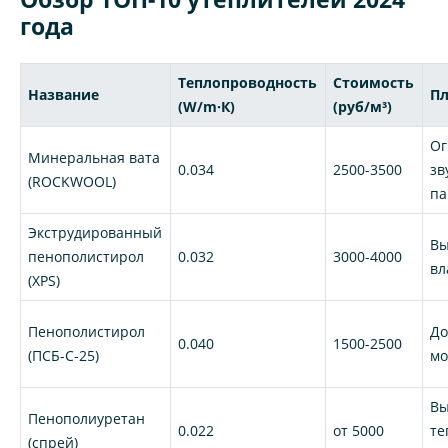
года
Теплопроводность
Стоимость
Название
П
(W/m·К)
(руб/м³)
Ог
Минеральная вата
0.034
2500-3500
зв
(ROCKWOOL)
па
Экструдированный
Вы
пенополистирол
0.032
3000-4000
вл
(XPS)
Пенополистирол
До
0.040
1500-2500
(ПСБ-С-25)
мо
Вы
Пенополиуретан
0.022
от 5000
те
(спрей)