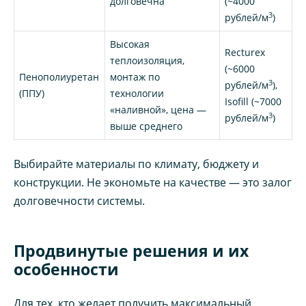
долговечна
(~4000
3
рублей/м
)
Высокая
Recturex
теплоизоляция,
(~6000
Пенополиуретан
монтаж по
3
рублей/м
),
(ППУ)
технологии
Isofill (~7000
«наливной», цена —
3
рублей/м
)
выше среднего
Выбирайте материалы по климату, бюджету и
конструкции. Не экономьте на качестве — это залог
долговечности системы.
Продвинутые решения и их
особенности
Для тех, кто желает получить максимальный