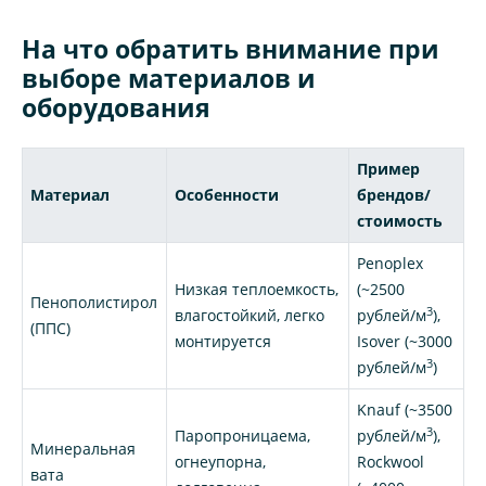
На что обратить внимание при
выборе материалов и
оборудования
Пример
Материал
Особенности
брендов/
стоимость
Penoplex
Низкая теплоемкость,
(~2500
Пенополистирол
3
влагостойкий, легко
рублей/м
),
(ППС)
монтируется
Isover (~3000
3
рублей/м
)
Knauf (~3500
3
Паропроницаема,
рублей/м
),
Минеральная
огнеупорна,
Rockwool
вата