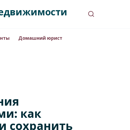
 недвижимости
нты
Домашний юрист
ния
и: как
и сохранить