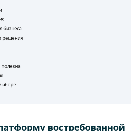
и
ие
я бизнеса
р решения
 полезна
ия
выборе
платформу востребованной