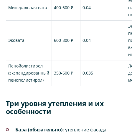
Э
Минеральная вата
400-600 ₽
0.04
п
п
Э
п
Эковата
600-800 ₽
0.04
п
в
н
Пенойолистирол
Л
(экспандированный
350-600 ₽
0.035
д
пенополистирол)
м
Три уровня утепления и их
особенности
База (обязательно):
утепление фасада