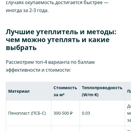
случаях окупаемость достигается быстрее —
иногда за 2-3 года.
Лучшие утеплитель и методы:
чем можно утеплять и какие
выбрать
Рассмотрим топ-4 варианта по баллам
эффективности и стоимости:
Стоимость
Теплопроводность
Материал
П
за м²
(W/m·K)
Д
Пенопласт (ПСБ-С)
300-500 ₽
0.03
м
з