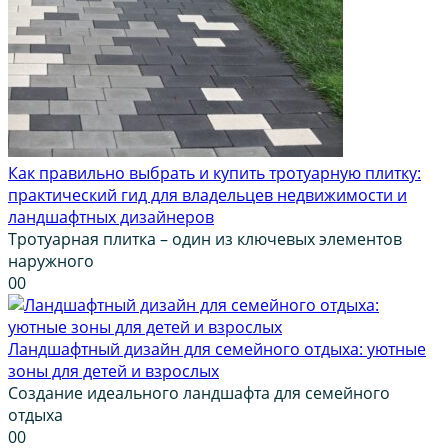
Как правильно выбрать и купить тротуарную плитку:
практический гид для владельцев недвижимости и
ландшафтных дизайнеров
Тротуарная плитка – один из ключевых элементов
наружного
0
0
Ландшафтный дизайн для семейного отдыха: уютные
зоны для детей и взрослых
Создание идеального ландшафта для семейного
отдыха
0
0