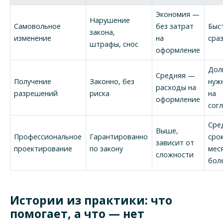
Экономия —
Нарушение
Самовольное
без затрат
Быс
закона,
изменение
на
сра
штрафы, снос
оформление
Дол
Средняя —
Получение
Законно, без
нуж
расходы на
разрешений
риска
на
оформление
сог
Сре
Выше,
Профессиональное
Гарантированно
сро
зависит от
проектирование
по закону
мес
сложности
бол
Истории из практики: что
помогает, а что — нет