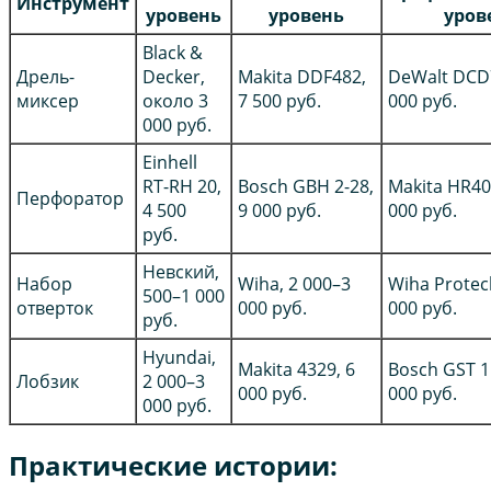
Инструмент
уровень
уровень
уров
Black &
Дрель-
Decker,
Makita DDF482,
DeWalt DCD
миксер
около 3
7 500 руб.
000 руб.
000 руб.
Einhell
RT-RH 20,
Bosch GBH 2-28,
Makita HR40
Перфоратор
4 500
9 000 руб.
000 руб.
руб.
Невский,
Набор
Wiha, 2 000–3
Wiha Protec
500–1 000
отверток
000 руб.
000 руб.
руб.
Hyundai,
Makita 4329, 6
Bosch GST 1
Лобзик
2 000–3
000 руб.
000 руб.
000 руб.
Практические истории: