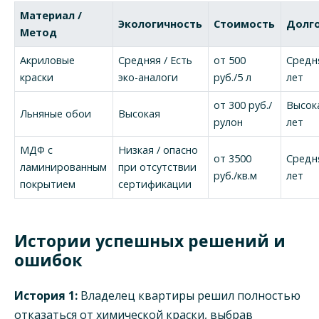
Материал /
Экологичность
Стоимость
Долг
Метод
Акриловые
Средняя / Есть
от 500
Средня
краски
эко-аналоги
руб./5 л
лет
от 300 руб./
Высока
Льняные обои
Высокая
рулон
лет
МДФ с
Низкая / опасно
от 3500
Средня
ламинированным
при отсутствии
руб./кв.м
лет
покрытием
сертификации
Истории успешных решений и
ошибок
История 1:
Владелец квартиры решил полностью
отказаться от химической краски, выбрав