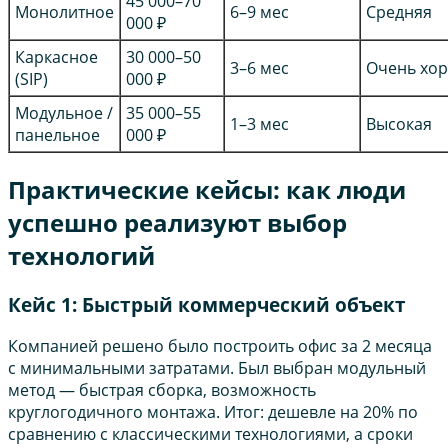
45 000–70
Монолитное
6–9 мес
Средняя
000 ₽
Каркасное
30 000–50
3–6 мес
Очень хо
(SIP)
000 ₽
Модульное /
35 000–55
1–3 мес
Высокая
панельное
000 ₽
Практические кейсы: как люди
успешно реализуют выбор
технологий
Кейс 1: Быстрый коммерческий объект
Компанией решено было построить офис за 2 месяца
с минимальными затратами. Был выбран модульный
метод — быстрая сборка, возможность
круглогодичного монтажа. Итог: дешевле на 20% по
сравнению с классическими технологиями, а сроки