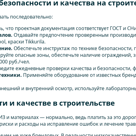
безопасности и качества на строи
вать последовательно:
ь, что проектная документация соответствует ГОСТ и СН
алов.
Отдавайте предпочтение проверенным производит
l, краски Tikkurila.
ение.
Обеспечьте инструктаж по технике безопасности, п
уйте опасные зоны, обеспечьте наличие ограждений, зн
00 руб./чел.
едите ежедневные проверки качества и безопасности, ф
техники.
Применяйте оборудование от известных брендо
нешний и внутренний осмотр, используйте лабораторны
и и качестве в строительстве
З и материалах — нормально, ведь платить за это дорог
риски и расходы на исправление ошибок и лечение трав
ем не хуже брендовых. В реальности низкокачественны