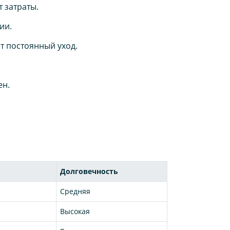
 затраты.
ии.
т постоянный уход.
ен.
Долговечность
Средняя
Высокая