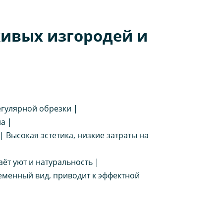
живых изгородей и
егулярной обрезки |
а |
| Высокая эстетика, низкие затраты на
ёт уют и натуральность |
ременный вид, приводит к эффектной