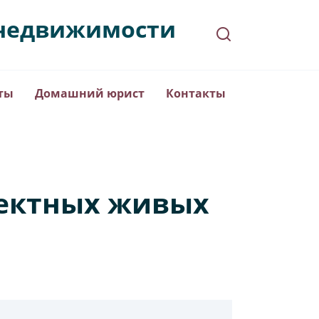
в недвижимости
ты
Домашний юрист
Контакты
фектных живых