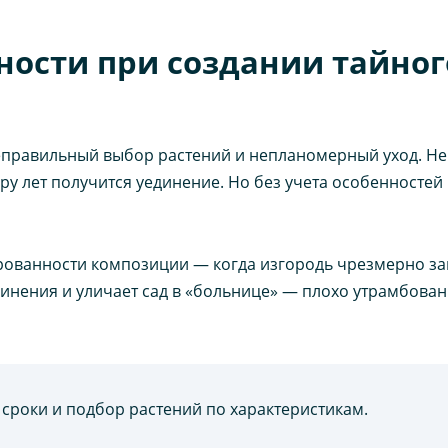
ости при создании тайного
правильный выбор растений и непланомерный уход. Нек
ару лет получится уединение. Но без учета особенностей
рованности композиции — когда изгородь чрезмерно з
динения и уличает сад в «больнице» — плохо утрамбова
 сроки и подбор растений по характеристикам.