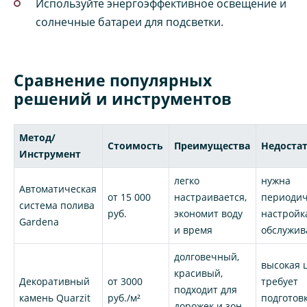
Используйте энергоэффективное освещение и
солнечные батареи для подсветки.
Сравнение популярных
решений и инструментов
Метод/
Стоимость
Преимущества
Недоста
Инструмент
легко
нужна
Автоматическая
от 15 000
настраивается,
периодич
система полива
руб.
экономит воду
настройк
Gardena
и время
обслужив
долговечный,
высокая 
красивый,
Декоративный
от 3000
требует
подходит для
камень Quarzit
руб./м²
подготов
дорожек и зон