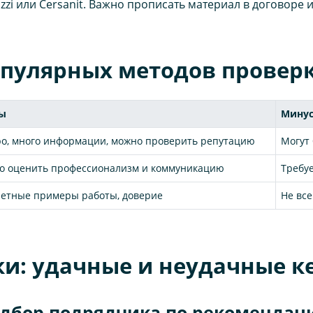
i или Cersanit. Важно прописать материал в договоре и
пулярных методов провер
ы
Мину
о, много информации, можно проверить репутацию
Могут
о оценить профессионализм и коммуникацию
Требу
етные примеры работы, доверие
Не вс
ки: удачные и неудачные к
одбор подрядчика по рекомендац