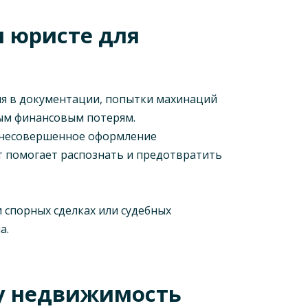
 юристе для
ия в документации, попытки махинаций
ным финансовым потерям.
и несовершенное оформление
т помогает распознать и предотвратить
 спорных сделках или судебных
а.
у недвижимость