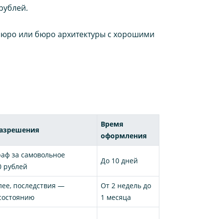
рублей.
бюро или бюро архитектуры с хорошими
Время
разрешения
оформления
ф за самовольное
До 10 дней
0 рублей
лее, последствия —
От 2 недель до
 состоянию
1 месяца