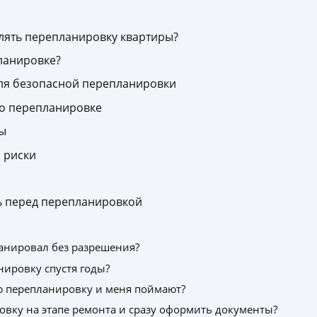
ять перепланировку квартиры?
ланировке?
ля безопасной перепланировки
о перепланировке
ы
 риски
ть перед перепланировкой
ланировал без разрешения?
ировку спустя годы?
лю перепланировку и меня поймают?
вку на этапе ремонта и сразу оформить документы?