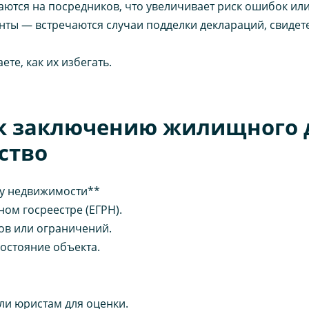
аются на посредников, что увеличивает риск ошибок ил
ты — встречаются случаи подделки деклараций, свидете
те, как их избегать.
 к заключению жилищного 
ство
ку недвижимости**
ом госреестре (ЕГРН).
ов или ограничений.
остояние объекта.
ли юристам для оценки.