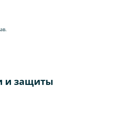
ав.
и и защиты