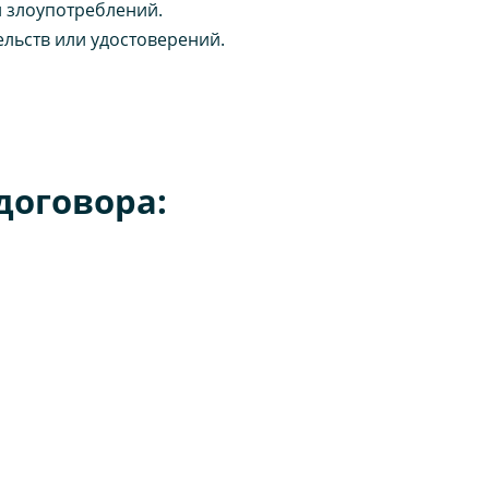
и злоупотреблений.
льств или удостоверений.
договора: