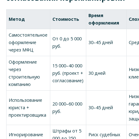
Время
Метод
Стоимость
Сло
оформления
Самостоятельное
От 0 до 5 000
оформление
30–45 дней
Сре
руб.
через МФЦ
Оформление
15 000–40 000
через
Низк
руб. (проект +
30 дней
строительную
клие
согласование)
компанию
Низк
Использование
20 000–60 000
гара
юриста +
30–45 дней
руб.
юри
проектировщика
защ
Штрафы от 5
Игнорирование
Риск судебных
Оче
000 до 250