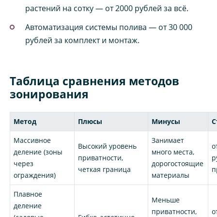
растений на сотку — от 2000 рублей за всё.
Автоматизация системы полива — от 30 000
рублей за комплект и монтаж.
Таблица сравнения методов
зонирования
Метод
Плюсы
Минусы
С
Массивное
Занимает
Высокий уровень
о
деление (зоны
много места,
приватности,
р
через
дорогостоящие
четкая граница
п
ограждения)
материалы
Плавное
Меньше
деление
приватности,
о