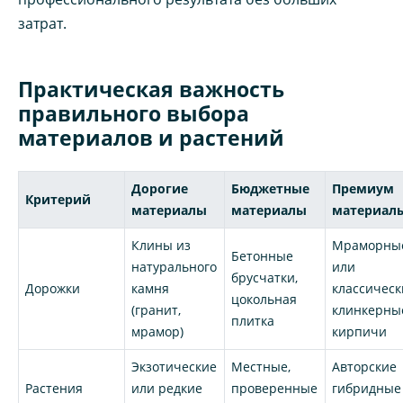
затрат.
Практическая важность
правильного выбора
материалов и растений
Дорогие
Бюджетные
Премиум
Критерий
материалы
материалы
материал
Клины из
Мраморны
Бетонные
натурального
или
брусчатки,
Дорожки
камня
классическ
цокольная
(гранит,
клинкерны
плитка
мрамор)
кирпичи
Экзотические
Местные,
Авторские
Растения
или редкие
проверенные
гибридные