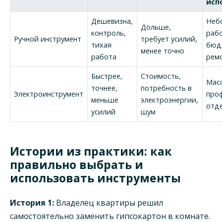
исп
Дешевизна,
Неб
Дольше,
контроль,
раб
Ручной инструмент
требует усилий,
тихая
бюд
менее точно
работа
рем
Быстрее,
Стоимость,
Мас
точнее,
потребность в
Электроинструмент
про
меньше
электроэнергии,
отд
усилий
шум
Истории из практики: как
правильно выбрать и
использовать инструменты
История 1:
Владелец квартиры решил
самостоятельно заменить гипсокартон в комнате.