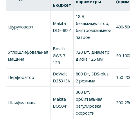
параметры
(прим
Бюджет
18 В,
Makita
безаккумулятор,
Шуруповерт
400-50
DDF482Z
быстрозажимной
патрон
Bosch
Углошлифовальная
720 Вт, диаметр
GWS 7-
50-100
машина
диска 125 мм
125
DeWalt
800 Вт, SDS-plus,
Перфоратор
150-20
D25313K
2 режима
300 Вт,
Makita
орбитальная,
Шлифмашина
200-25
BO5041
регулировка
скорости