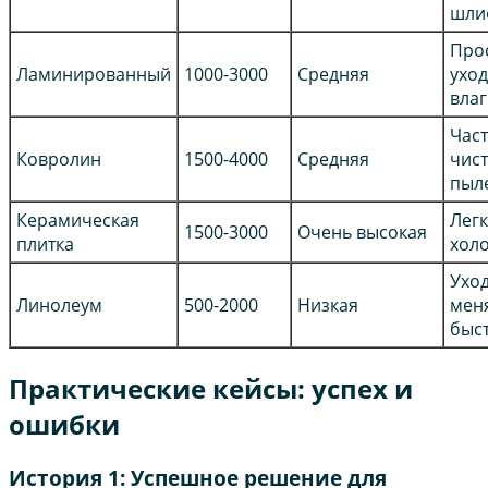
шли
Прос
Ламинированный
1000-3000
Средняя
уход
вла
Час
Ковролин
1500-4000
Средняя
чист
пыл
Керамическая
Легк
1500-3000
Очень высокая
плитка
хол
Уход
Линолеум
500-2000
Низкая
мен
быс
Практические кейсы: успех и
ошибки
История 1: Успешное решение для