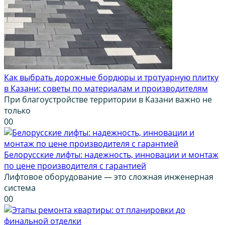
Как выбрать дорожные бордюры и тротуарную плитку
в Казани: советы по материалам и производителям
При благоустройстве территории в Казани важно не
только
0
0
Белорусские лифты: надежность, инновации и монтаж
по цене производителя с гарантией
Лифтовое оборудование — это сложная инженерная
система
0
0