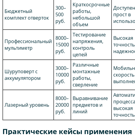
Краткосрочные
300–
Доступен
Бюджетный
работы,
500
прост в
комплект отверток
небольшой
руб.
использ
объем
Тестирование
8000–
Высокая
Профессиональный
напряжения,
15000
точность
мультиметр
контроль
руб.
надежно
цепей
Различные
3000–
Мобильн
Шуруповерт с
монтажные
10000
скорость
аккумулятором
работы,
руб.
выполне
сверление
Автомат
8000–
Выравнивание
процесса
Лазерный уровень
20000
предметов и
высокая
руб.
линий
точность
Практические кейсы применения