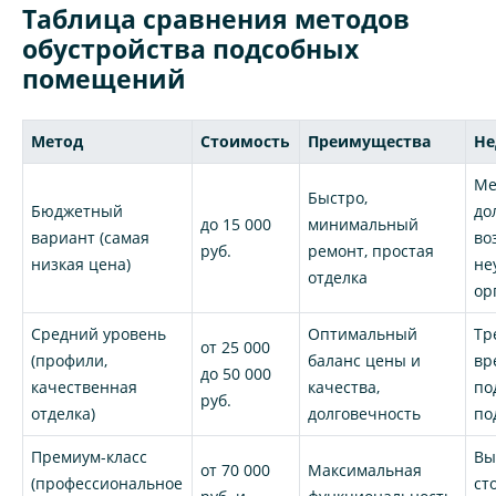
Таблица сравнения методов
обустройства подсобных
помещений
Метод
Стоимость
Преимущества
Не
Ме
Быстро,
Бюджетный
до
до 15 000
минимальный
вариант (самая
во
руб.
ремонт, простая
низкая цена)
не
отделка
ор
Средний уровень
Оптимальный
Тр
от 25 000
(профили,
баланс цены и
вр
до 50 000
качественная
качества,
по
руб.
отделка)
долговечность
по
Премиум-класс
Вы
от 70 000
Максимальная
(профессиональное
ст