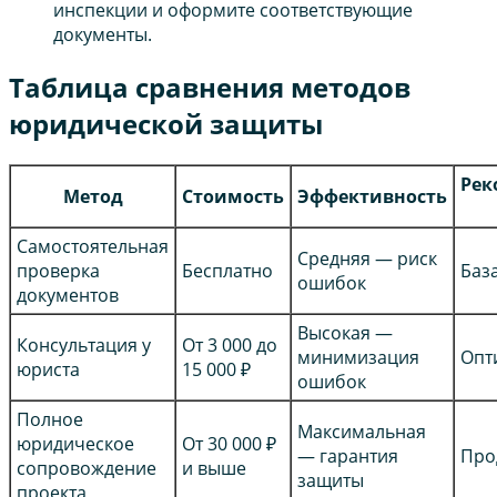
инспекции и оформите соответствующие
документы.
Таблица сравнения методов
юридической защиты
Рек
Метод
Стоимость
Эффективность
Самостоятельная
Средняя — риск
проверка
Бесплатно
Баз
ошибок
документов
Высокая —
Консультация у
От 3 000 до
минимизация
Опт
юриста
15 000 ₽
ошибок
Полное
Максимальная
юридическое
От 30 000 ₽
— гарантия
Про
сопровождение
и выше
защиты
проекта