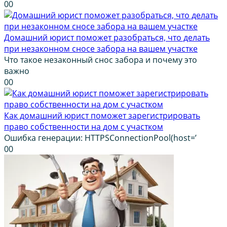
0
0
Домашний юрист поможет разобраться, что делать
при незаконном сносе забора на вашем участке
Что такое незаконный снос забора и почему это
важно
0
0
Как домашний юрист поможет зарегистрировать
право собственности на дом с участком
Ошибка генерации: HTTPSConnectionPool(host=’
0
0