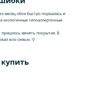
ошибки
ез месяц обои быстро порвались и
на экологичные гипоаллергенные.
ь, пришлось менять покрытие. В
вал всю семью. 💡
и купить