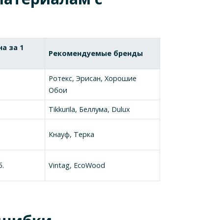
а за 1
Рекомендуемые бренды
Ротекс, Эрисан, Хорошие
Обои
Tikkurila, Беллума, Dulux
.
Кнауф, Терка
б.
Vintag, EcoWood