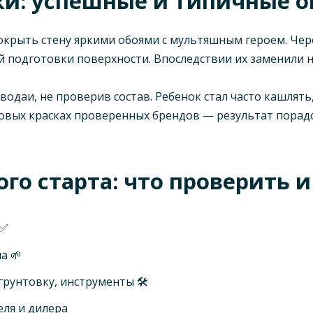
ки: успешные и типичные 
окрыть стену яркими обоями с мультяшным героем. Чер
й подготовки поверхности. Впоследствии их заменили 
 водаи, не проверив состав. Ребенок стал часто кашлят
овых красках проверенных брендов — результат порадо
ого старта: что проверить 
 ✅
а 🌱
рунтовку, инструменты 🛠️
ля и дилера