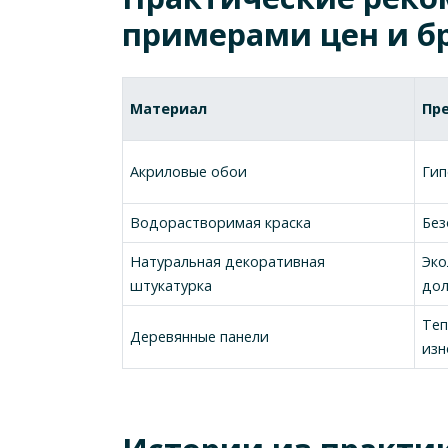
примерами цен и б
Материал
Пр
Акриловые обои
Гип
Водорастворимая краска
Без
Натуральная декоративная
Эко
штукатурка
дол
Теп
Деревянные панели
изн