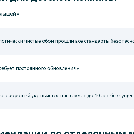
алышей.»
огически чистые обои прошли все стандарты безопаснос
ребует постоянного обновления.»
ве с хорошей укрывистостью служат до 10 лет без суще
мендации по отделочным 