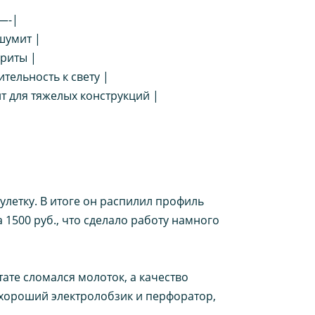
-|
 шумит |
ариты |
ительность к свету |
т для тяжелых конструкций |
летку. В итоге он распилил профиль
 1500 руб., что сделало работу намного
ате сломался молоток, а качество
 хороший электролобзик и перфоратор,