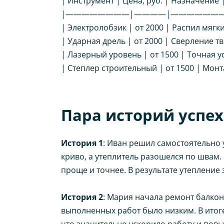
| Инструмент | Цена, руб. | Назначение
|————————|————|———————
| Электролобзик | от 2000 | Распил мягк
| Ударная дрель | от 2000 | Сверление 
| Лазерный уровень | от 1500 | Точная ус
| Степлер строительный | от 1500 | Мон
Пара историй успе
История 1
: Иван решил самостоятельно 
криво, а утеплитель разошелся по швам.
проще и точнее. В результате утепление 
История 2
: Мария начала ремонт балкон
выполненных работ было низким. В итог