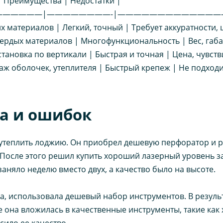
 | Преимущества | Недостатки |
—————|————————-|——————————————
их материалов | Легкий, точный | Требует аккуратности,
твердых материалов | Многофункциональность | Вес, габ
тановка по вертикали | Быстрая и точная | Цена, чувств
таж оболочек, утеплителя | Быстрый крепеж | Не подходи
ха и ошибок
утеплить лоджию. Он приобрел дешевую перфоратор и ру
 После этого решил купить хороший лазерный уровень за
заняло неделю вместо двух, а качество было на высоте.
а, использовала дешевый набор инструментов. В результ
е она вложилась в качественные инструменты, такие как