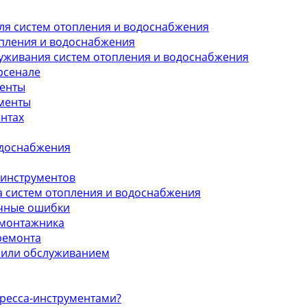
ля систем отопления и водоснабжения
опления и водоснабжения
уживания систем отопления и водоснабжения
рсенале
менты
менты
ентах
одоснабжения
 инструментов
 систем отопления и водоснабжения
ичные ошибки
 монтажника
ремонта
м или обслуживанием
ресса-инструментами?