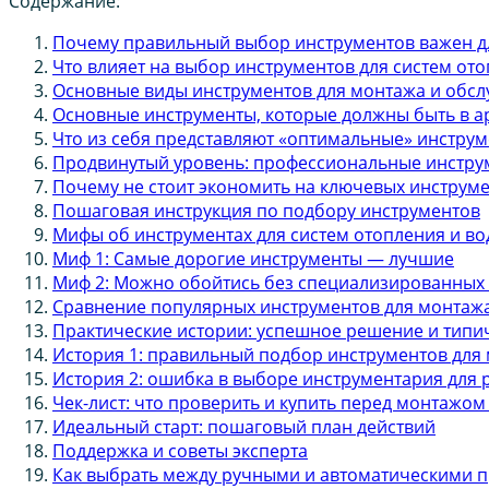
Содержание:
Почему правильный выбор инструментов важен д
Что влияет на выбор инструментов для систем от
Основные виды инструментов для монтажа и обсл
Основные инструменты, которые должны быть в а
Что из себя представляют «оптимальные» инстру
Продвинутый уровень: профессиональные инстру
Почему не стоит экономить на ключевых инструм
Пошаговая инструкция по подбору инструментов
Мифы об инструментах для систем отопления и в
Миф 1: Самые дорогие инструменты — лучшие
Миф 2: Можно обойтись без специализированных
Сравнение популярных инструментов для монтажа
Практические истории: успешное решение и тип
История 1: правильный подбор инструментов для
История 2: ошибка в выборе инструментария для 
Чек-лист: что проверить и купить перед монтажо
Идеальный старт: пошаговый план действий
Поддержка и советы эксперта
Как выбрать между ручными и автоматическими п