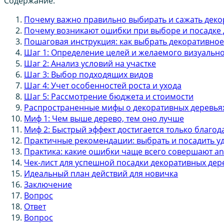
Содержание:
Почему важно правильно выбирать и сажать деко
Почему возникают ошибки при выборе и посадке 
Пошаговая инструкция: как выбрать декоративное
Шаг 1: Определение целей и желаемого визуально
Шаг 2: Анализ условий на участке
Шаг 3: Выбор подходящих видов
Шаг 4: Учет особенностей роста и ухода
Шаг 5: Рассмотрение бюджета и стоимости
Распространенные мифы о декоративных деревья
Миф 1: Чем выше дерево, тем оно лучше
Миф 2: Быстрый эффект достигается только благо
Практичные рекомендации: выбрать и посадить у
Практика: какие ошибки чаще всего совершают an
Чек-лист для успешной посадки декоративных дер
Идеальный план действий для новичка
Заключение
Вопрос
Ответ
Вопрос