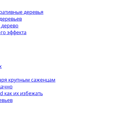
ративные деревья
деревьев
 дерево
го эффекта
х
даря крупным саженцам
дачно
d как их избежать
евьев