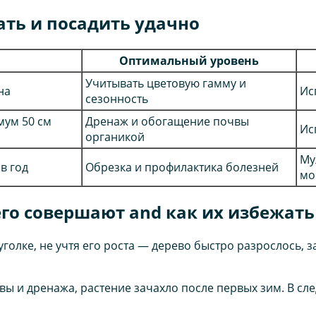
ть и посадить удачно
Оптимальный уровень
Учитывать цветовую гамму и
на
Ис
сезонность
мум 50 см
Дренаж и обогащение почвы
Ис
органикой
Му
в год
Обрезка и профилактика болезней
мо
го совершают and как их избежать
голке, не учтя его роста — дерево быстро разрослось,
вы и дренажа, растение зачахло после первых зим. В с