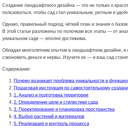
Создание ландшафтного дизайна — это не только о красот
пользоваться, чтобы сад стал уникальным, уютным и удобн
Однако, правильный подход, чёткий план и знания о базов
В этой статье разложены по полочкам все этапы — от ан
уникальном саде — вполне достижима.
Обладая многолетним опытом в ландшафтном дизайне, я 
сэкономить деньги и нервы. Изучите их — и ваш сад стан
Содержание:
Почему возникает проблема уникальности и функцио
Пошаговая инструкция по самостоятельному создан
1. Анализ и подготовка территории
2. Определение цели и стилистики сада
3. Проектирование и планировка пространства
4. Выбор растений и материалов
5. Реализация и контроль процесса