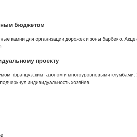
льным бюджетом
тные камни для организации дорожек и зоны барбекю. Акце
о.
идуальному проекту
емом, французским газоном и многоуровневыми клумбами. З
подчеркнул индивидуальность хозяйев.
💰