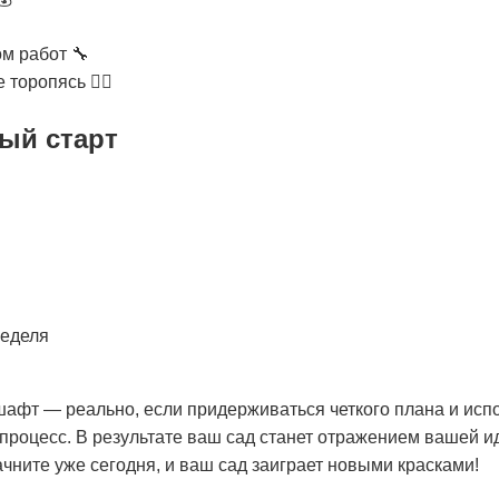
м работ 🔧
оропясь 🚶‍♂️
ый старт
неделя
афт — реально, если придерживаться четкого плана и исп
процесс. В результате ваш сад станет отражением вашей ид
ните уже сегодня, и ваш сад заиграет новыми красками!