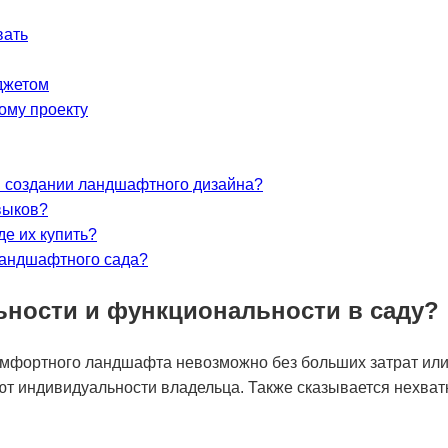
вать
джетом
ому проекту
 создании ландшафтного дизайна?
выков?
де их купить?
ландшафтного сада?
ьности и функциональности в саду?
комфортного ландшафта невозможно без больших затрат или
 индивидуальности владельца. Также сказывается нехватка