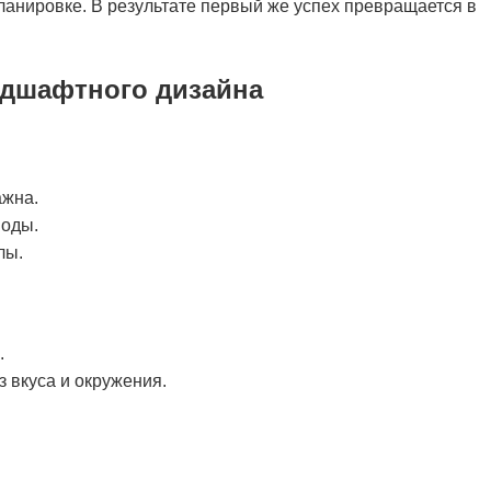
планировке. В результате первый же успех превращается в
ндшафтного дизайна
ажна.
воды.
лы.
.
з вкуса и окружения.