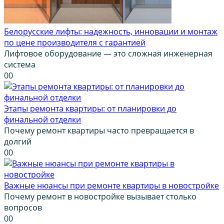
Белорусские лифты: надежность, инновации и монтаж
по цене производителя с гарантией
Лифтовое оборудование — это сложная инженерная
система
0
0
Этапы ремонта квартиры: от планировки до
финальной отделки
Почему ремонт квартиры часто превращается в
долгий
0
0
Важные нюансы при ремонте квартиры в новостройке
Почему ремонт в новостройке вызывает столько
вопросов
0
0