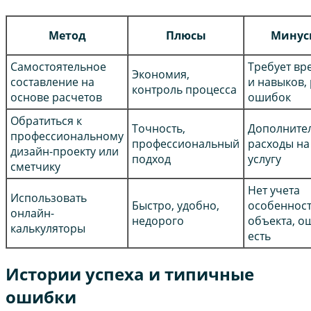
Метод
Плюсы
Минус
Самостоятельное
Требует вр
Экономия,
составление на
и навыков,
контроль процесса
основе расчетов
ошибок
Обратиться к
Точность,
Дополните
профессиональному
профессиональный
расходы на
дизайн-проекту или
подход
услугу
сметчику
Нет учета
Использовать
Быстро, удобно,
особеннос
онлайн-
недорого
объекта, о
калькуляторы
есть
Истории успеха и типичные
ошибки