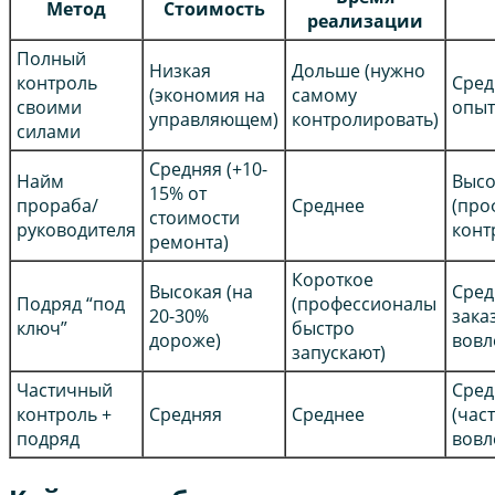
Метод
Стоимость
реализации
Полный
Низкая
Дольше (нужно
контроль
Сред
(экономия на
самому
своими
опыт
управляющем)
контролировать)
силами
Средняя (+10-
Найм
Высо
15% от
прораба/
Среднее
(про
стоимости
руководителя
конт
ремонта)
Короткое
Высокая (на
Сред
Подряд “под
(профессионалы
20-30%
зака
ключ”
быстро
дороже)
вовл
запускают)
Частичный
Сред
контроль +
Средняя
Среднее
(час
подряд
вовл