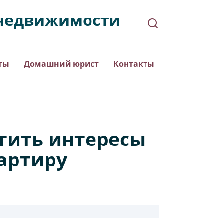
в недвижимости
ты
Домашний юрист
Контакты
тить интересы
вартиру