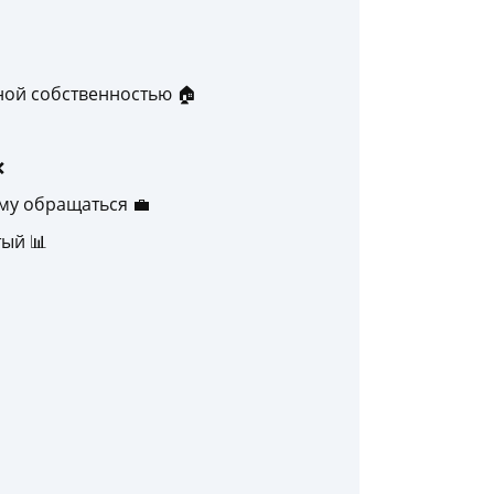
ой собственностью 🏠
❌
му обращаться 💼
ый 📊