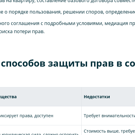
в на квартиру, составление базового договора совмест
 о порядке пользования, решении споров, определение
ого соглашения с подробными условиями, медиация пр
риска потери прав.
 способов защиты прав в с
щества
Недостатки
иксирует права, доступен
Требует внимательност
Стоимость выше, требуе
 юридическая сила, сложно оспорить