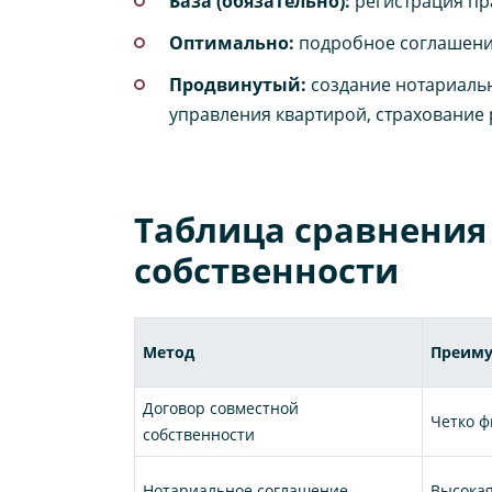
База (обязательно):
регистрация пра
Оптимально:
подробное соглашение
Продвинутый:
создание нотариальн
управления квартирой, страхование 
Таблица сравнения
собственности
Метод
Преиму
Договор совместной
Четко ф
собственности
Нотариальное соглашение
Высокая