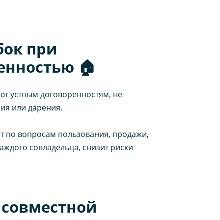
бок при
енностью 🏠
ют устным договоренностям, не
ия или дарения.
т по вопросам пользования, продажи,
аждого совладельца, снизит риски
 совместной